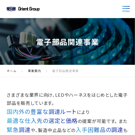
電子部品関連事業
ホーム
事業案内
電子部品関連事業
さまざまな業界に向け、LEDやハーネスをはじめとした電子
部品を販売しています。
国内外の豊富な調達ルート
により
最適な仕入先の選定と価格
の提案が可能です。
また
緊急調達
入手困難品の調達
や、製造中止品などの
も